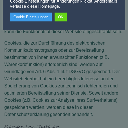
Cookie-Einstellungen für Änderungen klickst. Anderenfalls
Einzelfall erlauben, die Annahme von Cookies für
verlasse diese Homepage.
bestimmte Fälle oder generell ausschließen sowie das
Cookie Einstellungen
OK
automatische Löschen der Cookies beim Schließen des
Browser aktivieren. Bei der Deaktivierung von Cookies
kann die Funktionalität dieser Website eingeschränkt sein.
Cookies, die zur Durchführung des elektronischen
Kommunikationsvorgangs oder zur Bereitstellung
bestimmter, von Ihnen erwünschter Funktionen (z.B.
Warenkorbfunktion) erforderlich sind, werden auf
Grundlage von Art. 6 Abs. 1 lit. f DSGVO gespeichert. Der
Websitebetreiber hat ein berechtigtes Interesse an der
Speicherung von Cookies zur technisch fehlerfreien und
optimierten Bereitstellung seiner Dienste. Soweit andere
Cookies (z.B. Cookies zur Analyse Ihres Surfverhaltens)
gespeichert werden, werden diese in dieser
Datenschutzerklärung gesondert behandelt.
Server-Log-Dateien