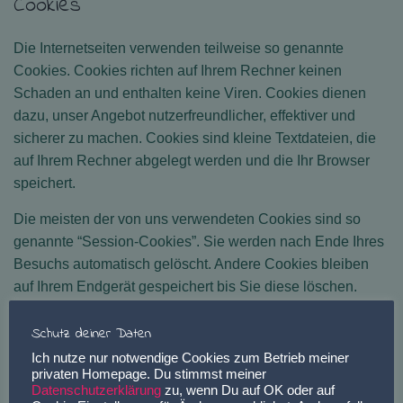
Cookies
Die Internetseiten verwenden teilweise so genannte
Cookies. Cookies richten auf Ihrem Rechner keinen
Schaden an und enthalten keine Viren. Cookies dienen
dazu, unser Angebot nutzerfreundlicher, effektiver und
sicherer zu machen. Cookies sind kleine Textdateien, die
auf Ihrem Rechner abgelegt werden und die Ihr Browser
speichert.
Die meisten der von uns verwendeten Cookies sind so
genannte “Session-Cookies”. Sie werden nach Ende Ihres
Besuchs automatisch gelöscht. Andere Cookies bleiben
auf Ihrem Endgerät gespeichert bis Sie diese löschen.
Diese Cookies ermöglichen es uns, Ihren Browser beim
Schutz deiner Daten
nächsten Besuch wiederzuerkennen.
Ich nutze nur notwendige Cookies zum Betrieb meiner
Sie können Ihren Browser so einstellen, dass Sie über das
privaten Homepage. Du stimmst meiner
Setzen von Cookies informiert werden und Cookies nur im
Datenschutzerklärung
zu, wenn Du auf OK oder auf