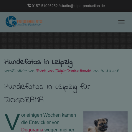
0157-51026252 / studio@tulpe-production.de
NAVI
Hundefotos in Leipzig
Veröffentlicht von
Frank von Tulpe-Production.de
am
11. Juli 2019
Hundefotos in Leipzig für
DOGORAMA
V
or einigen Wochen kamen
die Entwickler von
Dogorama
wegen meiner