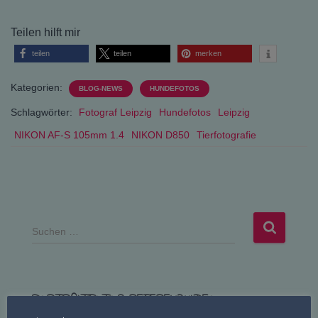
Teilen hilft mir
teilen
teilen
merken
Kategorien:
BLOG-NEWS
HUNDEFOTOS
Schlagwörter:
Fotograf Leipzig
Hundefotos
Leipzig
NIKON AF-S 105mm 1.4
NIKON D850
Tierfotografie
S
Suchen …
u
c
h
e
PORTRAITFOTOS REFERENZVIDEO
n