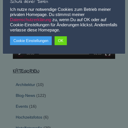
Schutz deiner Daten
n
V
a
Ich nutze nur notwendige Cookies zum Betrieb meiner
i
c
privaten Homepage. Du stimmst meiner
d
h
Datenschutzerklärung
zu, wenn Du auf OK oder auf
e
Cookie-Einstellungen für Änderungen klickst. Anderenfalls
:
o
verlasse diese Homepage.
-
Cookie Einstellungen
OK
P
l
00:00
01:19
a
y
e
KATEGORIEN
r
Architektur
(10)
Blog-News
(122)
Events
(16)
Hochzeitsfotos
(6)
Hotelfotografie
(20)