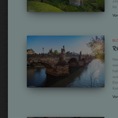
Zei
für
Vo
BL
R
Nac
war
hab
aus
Emp
Kur
Vo