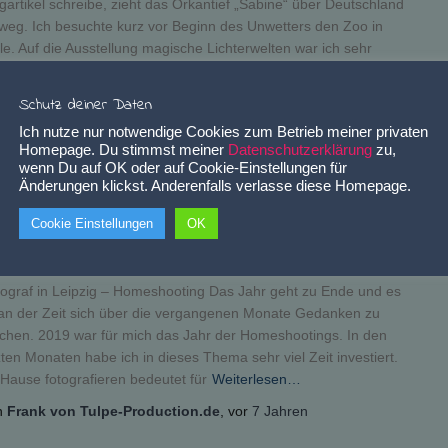
gartikel schreibe, zieht das Orkantief „Sabine“ über Deutschland
weg. Ich besuchte kurz vor Beginn des Unwetters den Zoo in
le. Auf die Ausstellung magische Lichterwelten war ich sehr
pannt. Ein Freund von mir hatte bereits im letzten Jahr diese
derbare Lichtinstallation besucht
Weiterlesen…
Schutz deiner Daten
n
Frank von Tulpe-Production.de
, vor
6 Jahren
Ich nutze nur notwendige Cookies zum Betrieb meiner privaten
Homepage. Du stimmst meiner
Datenschutzerklärung
zu,
wenn Du auf OK oder auf Cookie-Einstellungen für
Änderungen klickst. Anderenfalls verlasse diese Homepage.
OG-NEWS
Cookie Einstellungen
OK
tograf in Leipzig
ograf in Leipzig – Homeshooting Das Jahr geht zu Ende und es
 an der Zeit sich über die vergangenen Monate Gedanken zu
hen. 2019 war für mich das Jahr der Homeshootings. In den
zten Monaten habe ich in dieses Thema sehr viel Zeit investiert.
Hause fotografieren bedeutet für
Weiterlesen…
n
Frank von Tulpe-Production.de
, vor
7 Jahren