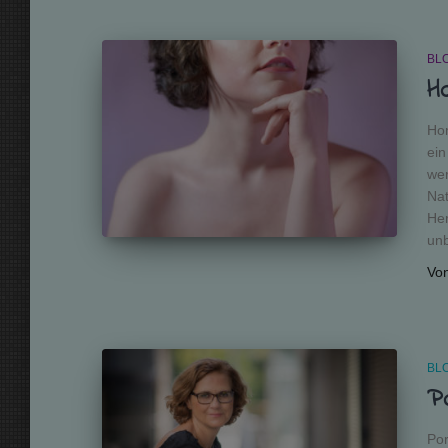
BL
H
Hom
ei
wer
Nat
Her
unb
Vo
BL
Po
Por