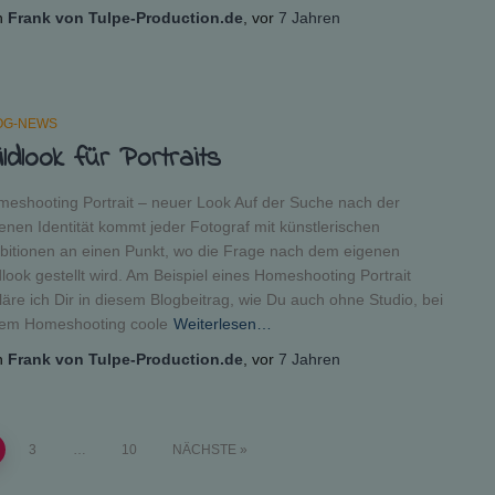
n
Frank von Tulpe-Production.de
, vor
7 Jahren
OG-NEWS
ldlook für Portraits
eshooting Portrait – neuer Look Auf der Suche nach der
enen Identität kommt jeder Fotograf mit künstlerischen
itionen an einen Punkt, wo die Frage nach dem eigenen
dlook gestellt wird. Am Beispiel eines Homeshooting Portrait
läre ich Dir in diesem Blogbeitrag, wie Du auch ohne Studio, bei
nem Homeshooting coole
Weiterlesen…
n
Frank von Tulpe-Production.de
, vor
7 Jahren
3
…
10
NÄCHSTE