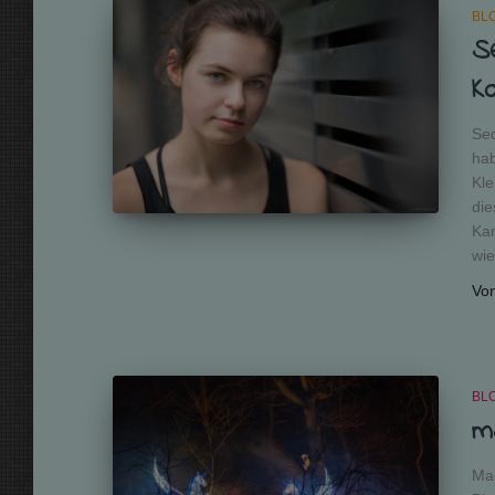
BL
S
K
Sed
hab
Kle
die
Kam
wie
Vo
BL
m
Mag