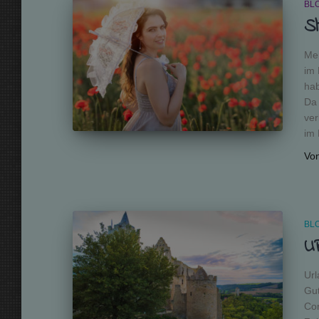
BL
S
Mei
im 
hab
Da 
ver
im 
Vo
BL
U
Url
Gut
Cor