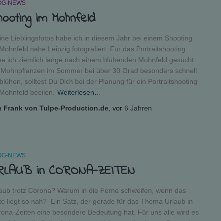
OG-NEWS
hooting im Mohnfeld
ne Lieblingsfotos habe ich in diesem Jahr bei einem Shooting
Mohnfeld nahe Leipzig fotografiert. Für das Portraitshooting
e ich ziemlich lange nach einem blühenden Mohnfeld gesucht.
Mohnpflanzen im Sommer bei über 30 Grad besonders schnell
blühen, solltest Du Dich bei der Planung für ein Portraitshooting
Mohnfeld beeilen.
Weiterlesen…
n
Frank von Tulpe-Production.de
, vor
6 Jahren
OG-NEWS
RLAUB in CORONA-ZEITEN
aub trotz Corona? Warum in die Ferne schweifen, wenn das
e liegt so nah? Ein Satz, der gerade für das Thema Urlaub in
ona-Zeiten eine besondere Bedeutung hat. Für uns alle wird es