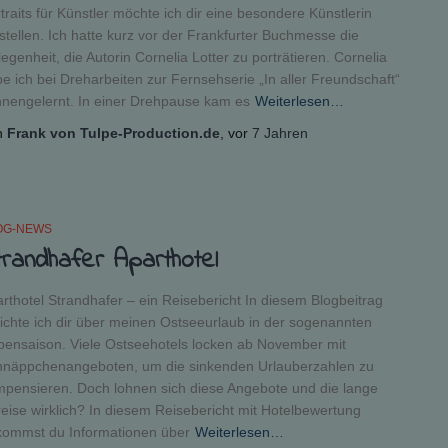
traits für Künstler möchte ich dir eine besondere Künstlerin
stellen. Ich hatte kurz vor der Frankfurter Buchmesse die
egenheit, die Autorin Cornelia Lotter zu porträtieren. Cornelia
e ich bei Dreharbeiten zur Fernsehserie „In aller Freundschaft“
nengelernt. In einer Drehpause kam es
Weiterlesen…
n
Frank von Tulpe-Production.de
, vor
7 Jahren
OG-NEWS
trandhafer Aparthotel
rthotel Strandhafer – ein Reisebericht In diesem Blogbeitrag
ichte ich dir über meinen Ostseeurlaub in der sogenannten
ensaison. Viele Ostseehotels locken ab November mit
hnäppchenangeboten, um die sinkenden Urlauberzahlen zu
pensieren. Doch lohnen sich diese Angebote und die lange
eise wirklich? In diesem Reisebericht mit Hotelbewertung
kommst du Informationen über
Weiterlesen…