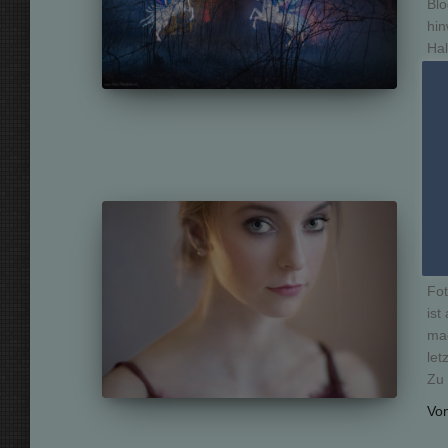
Blo
hin
Hal
ges
wun
Vo
BL
Fo
Fot
ist
mac
let
Zu 
Vo