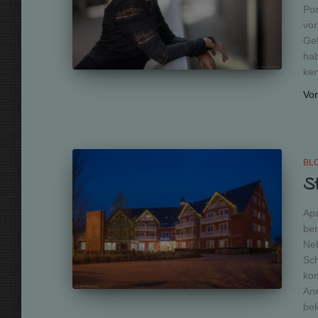
Por
vor
Gel
hab
ken
Vo
BL
S
Apa
ber
Neb
Sc
kom
Anr
be