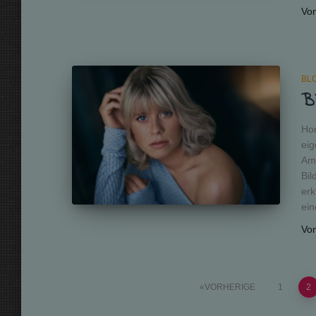
Vo
BL
Bi
Hom
eig
Amb
Bil
erk
ei
Vo
Seitennummerierung
VORHERIGE
1
2